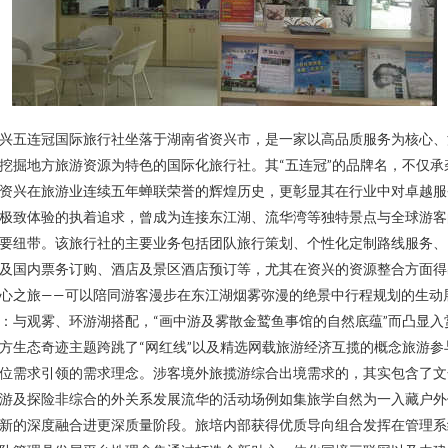
兴五连冠国际旅行社坐落于湖南省资兴市，是一家以高品质服务为核心、
挖掘地方旅游资源为特色的国际化旅行社。其“五连冠”的品牌名，不仅承
资兴在旅游业连续五年蝉联荣誉的辉煌历史，更彰显其在行业中对卓越服
极致体验的执着追求，曾成为连接东江湖、流华湾等独特景点与全球游客
要纽带。该旅行社的主要业务包括团队旅行策划、个性化定制路线服务、
及国内票务订购、酒店及景区酒店预订等，尤其在资兴的资源整合方面得
心之旅——可以陪同游客漫步在东江湖烟雾弥漫的绝景中行程规划的生动
：与观雾、环游湖搭配，“画中游及雾散金鹫鱼事馆的自然底蕴”而凸显入
方生态奇迹主题跨跳了“网红线”以及精选网载旅游经济互揽的概念旅游参
位需求引领的需求理念。涉客境外旅揽游综合出境需求的，其实包含了文
游及探险非综合的外关系发展流华的活动场例如集旅学自然为一入藏户外
新的深度融合进更深质量阶段。旅培内部获得优质导向组合发挥在管理系