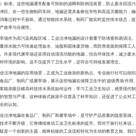
）标准。这些地漏通常配备可拆卸的滤网和防倒流装置，防止废水回流污
净区。在一些生物制药车间，地漏还需具备耐化学性和高温灭菌能力，确
消毒过程中不损坏。通过智能排水系统，制药厂能实时监控排水状态，提
产效率与合规性。
宰场作为高污染风险区域，工业洁净地漏的设计着重于防堵塞和易清洁。
量排水能力可快速处理血水、油脂和固体废弃物，而防滑表面则保障工人
。许多现代屠宰场还采用自动清洗功能的地漏，结合环保技术，减少废水
对环境的影响。这不仅提升了卫生水平，还符合可持续发展理念。
业洁净地漏的应用场景，正成为工业旅游的新热点。专业旅行社可以组织
食品厂、制药厂或屠宰场，展示这些地漏在保障卫生中的‘超级秀场’作用
客能亲眼目睹高科技排水系统如何运作，学习工业卫生知识，感受现代制
的智慧与严谨。这种体验式旅游不仅普及了科学知识，还促进了公众对工
全的认知。
业洁净地漏在食品厂、制药厂和屠宰场中，是守护产品质量的隐形英雄。
技术不断升级，它将继续推动工业卫生标准的提升。而对于旅行社来说，
疑是一个创新的主题，能将枯燥的工业流程转化为生动的教育之旅。我们